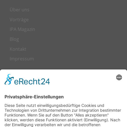
Über uns
Vorträge
IPA Magazin
Blog
Kontakt
Impressum
LEISTUNGEN
Transformation
Leadership
Talent Management
Trainings & Workshops
Business Coaching