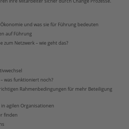
ren Ihre Mitarbeiter sicher durch Change Prozesse.
rm Ökonomie und was sie für Führung bedeuten
en auf Führung
e zum Netzwerk – wie geht das?
tivwechsel
– was funktioniert noch?
e richtigen Rahmenbedingungen für mehr Beteiligung
 in agilen Organisationen
r finden
ms