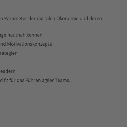
sten Parameter der digitalen Ökonomie und deren
euge hautnah kennen
 und Motivationskonzepte
trategien
 Leadern
nd fit für das Führen agiler Teams.