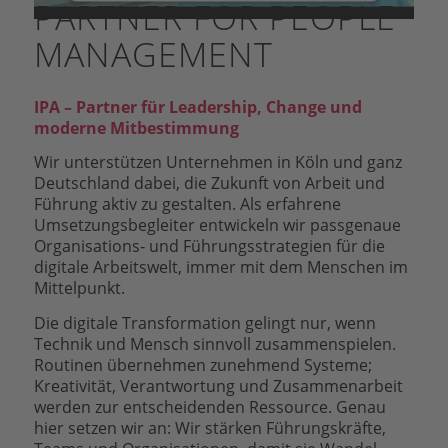
PARTNER FOR PEOPLE
Sie der Nutzung des Service zu,
um dieses Video anzusehen.
MANAGEMENT
Mehr Informationen
IPA – Partner für Leadership, Change und
moderne Mitbestimmung
Akzeptieren
Wir unterstützen Unternehmen in Köln und ganz
powered by
Usercentrics Consent
Deutschland dabei, die Zukunft von Arbeit und
Management Platform
&
eRecht24
Führung aktiv zu gestalten. Als erfahrene
Umsetzungsbegleiter entwickeln wir passgenaue
Organisations‑ und Führungsstrategien für die
digitale Arbeitswelt, immer mit dem Menschen im
Mittelpunkt.
Die digitale Transformation gelingt nur, wenn
Technik und Mensch sinnvoll zusammenspielen.
Routinen übernehmen zunehmend Systeme;
Kreativität, Verantwortung und Zusammenarbeit
werden zur entscheidenden Ressource. Genau
hier setzen wir an: Wir stärken Führungskräfte,