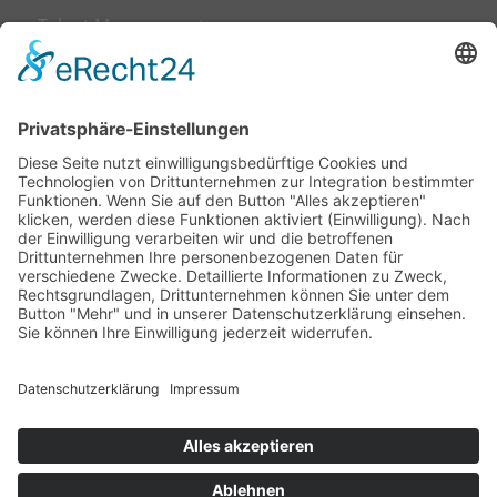
Talent Management
Trainings & Workshops
Business Coaching
Kulturrat – alternative Mitbestimmung
SOCIAL MEDIA
LinkedIn
Xing
Facebook
Twitter
IPA News
abonnieren