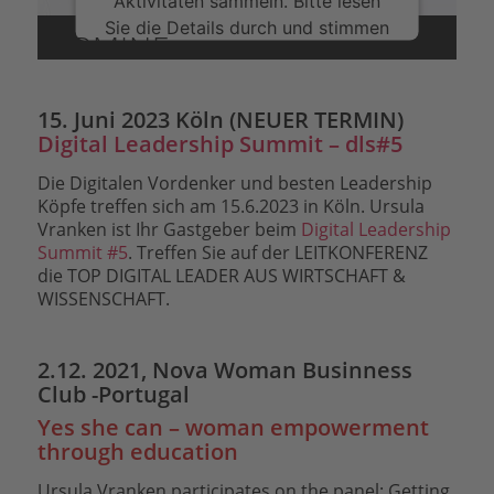
Aktivitäten sammeln. Bitte lesen
Sie die Details durch und stimmen
TERMINE
Sie der Nutzung des Service zu,
um dieses Video anzusehen.
15. Juni 2023 Köln (NEUER TERMIN)
Mehr Informationen
Digital Leadership Summit – dls#5
Die Digitalen Vordenker und besten Leadership
Akzeptieren
Köpfe treffen sich am 15.6.2023 in Köln. Ursula
Vranken ist Ihr Gastgeber beim
Digital Leadership
powered by
Usercentrics Consent
Summit #5
. Treffen Sie auf der LEITKONFERENZ
Management Platform
&
eRecht24
die TOP DIGITAL LEADER AUS WIRTSCHAFT &
WISSENSCHAFT.
2.12. 2021, Nova Woman Businness
Club -Portugal
Yes she can – woman empowerment
through education
Ursula Vranken participates on the panel: Getting