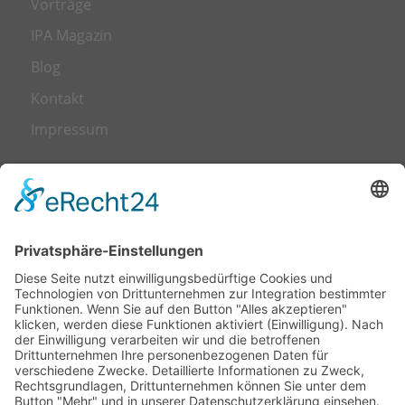
Vorträge
IPA Magazin
Blog
Kontakt
Impressum
LEISTUNGEN
Transformation
Leadership
Talent Management
Trainings & Workshops
Business Coaching
Kulturrat – alternative Mitbestimmung