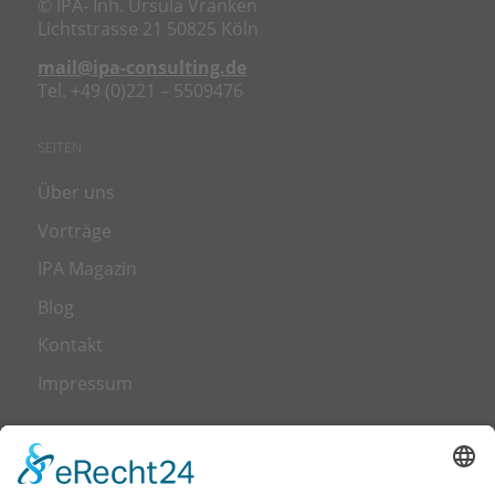
© IPA- Inh. Ursula Vranken
Lichtstrasse 21 50825 Köln
mail@ipa-consulting.de
Tel. +49 (0)221 – 5509476
SEITEN
Über uns
Vorträge
IPA Magazin
Blog
Kontakt
Impressum
LEISTUNGEN
Transformation