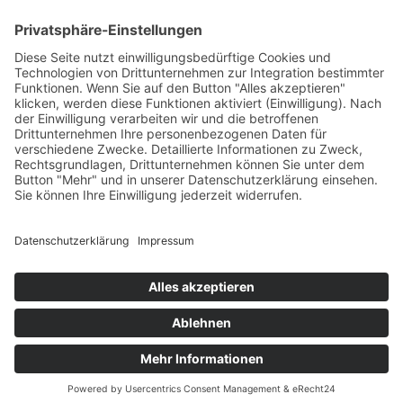
Leadership
Talent Management
Trainings & Workshops
Business Coaching
Kulturrat – alternative Mitbestimmung
SOCIAL MEDIA
LinkedIn
IPA News
Xing
abonnieren
Facebook
Twitter