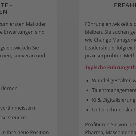
TE -
ERFAH
TEN
 zum ersten Mal oder
Führung entwickelt si
ie Erwartungen sind
bleiben. Sie suchen g
wie Change Managemen
gs entwickeln Sie
Leadership erfolgreich
ernen, souverän und
praxiserprobten Met
Typische Führungst
Wandel gestalten 
erlernen
Talentmanagement 
KI & Digitalisierun
verän meistern
Unternehmenskultu
sse steuern
Profitieren Sie von u
 in Ihre neue Position
Pharma, Maschinenbau,