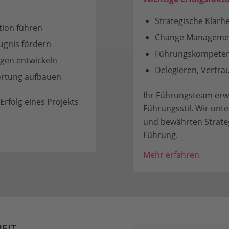
Strategische Klarh
tion führen
Change Managemen
gnis fördern
Führungskompetenz
gen entwickeln
Delegieren, Vertra
ortung aufbauen
Ihr Führungsteam erw
Erfolg eines Projekts
Führungsstil. Wir unt
und bewährten Strateg
Führung.
Mehr erfahren
EIT