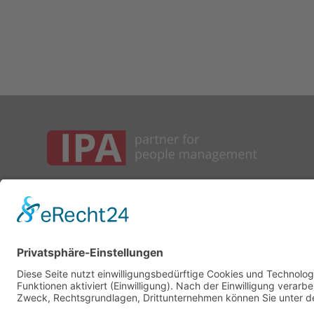
IPA – Institut für
Personalentwicklung und Arbeitsorganisation
© IPA, Inh. UrsulaVranken,
IPA News
abonnieren
Lichtstrasse. 21
50825 Köln
mail@ipa-consulting.de