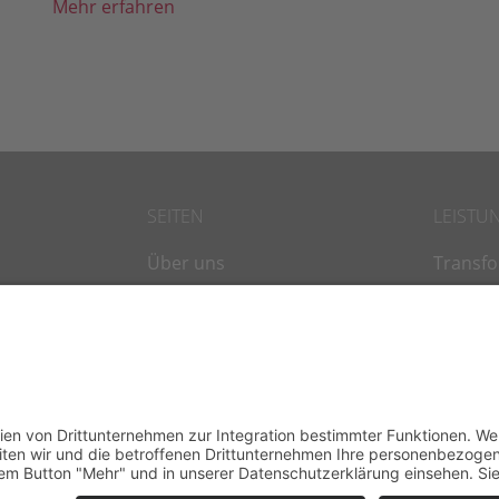
Mehr erfahren
SEITEN
LEISTU
Über uns
Transf
Vorträge
Leaders
IPA Magazin
Talent
Blog
Trainin
Kontakt
Busines
Impressum
Kulturra
Mitbes