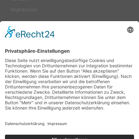
Impressum
LEISTUNGEN
Transformation
Leadership
Talent Management
Trainings & Workshops
Business Coaching
Kulturrat – alternative Mitbestimmung
SOCIAL MEDIA
LinkedIn
IPA News
Xing
abonnieren