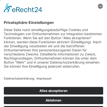
LEISTUNGEN
Transformation
Leadership
Talent Management
Trainings & Workshops
Business Coaching
Kulturrat – alternative Mitbestimmung
SOCIAL MEDIA
LinkedIn
IPA News
Xing
abonnieren
Facebook
Twitter