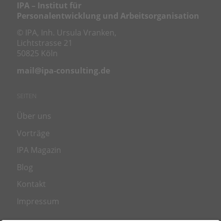
IPA – Institut für
Personalentwicklung und Arbeitsorganisation
© IPA, Inh. Ursula Vranken,
Lichtstrasse 21
50825 Köln
mail@ipa-consulting.de
SEITEN
Über uns
Vorträge
IPA Magazin
Blog
Kontakt
Impressum