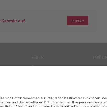
 Kontakt auf.
Kontakt
SEITEN
LEISTU
Über uns
Transf
Vorträge
Leaders
IPA Magazin
Talent
Blog
Trainin
Kontakt
Busines