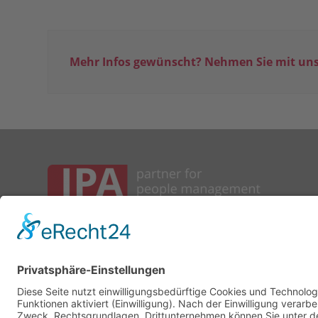
Mehr Infos gewünscht? Nehmen Sie mit uns
IPA – Institut für
Personalentwicklung und Arbeitsorganisation
IPA News
abonnieren
© IPA – Inh. Ursula Vranken
Lichtstrasse 21
50825 Köln