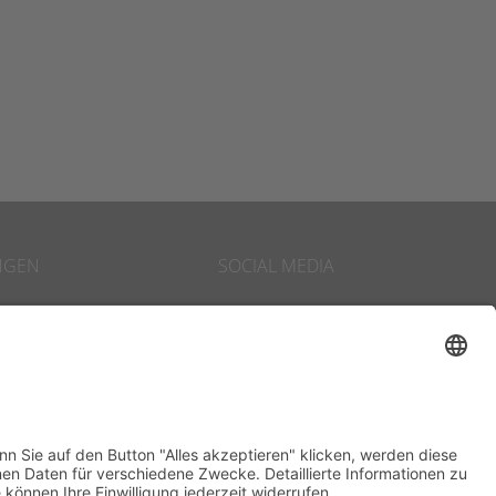
NGEN
SOCIAL MEDIA
ormation
LinkedIn
hip
Xing
 Management
Facebook
gs & Workshops
Twitter
s Coaching