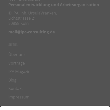
Personalentwicklung und Arbeitsorganisation
© IPA, Inh. UrsulaVranken,
Lichtstrasse 21
50858 Köln
mail@ipa-consulting.de
SEITEN
Über uns
Vorträge
IPA Magazin
Blog
Kontakt
Impressum
LEISTUNGEN