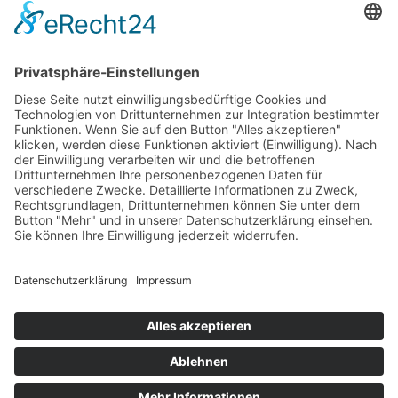
Transformation
Leadership
Talent Management
Trainings & Workshops
Business Coaching
Kulturrat – alternative Mitbestimmung
SOCIAL MEDIA
LinkedIn
IPA News
Xing
abonnieren
Facebook
Twitter