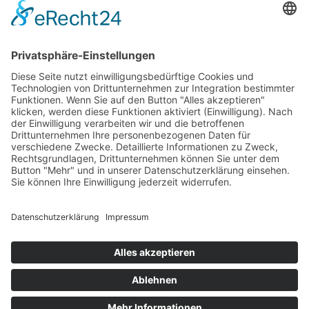
Transformation
Leadership
Talent Management
Trainings & Workshops
Business Coaching
Kulturrat – alternative Mitbestimmung
SOCIAL MEDIA
LinkedIn
IPA News
Xing
abonnieren
Facebook
Twitter