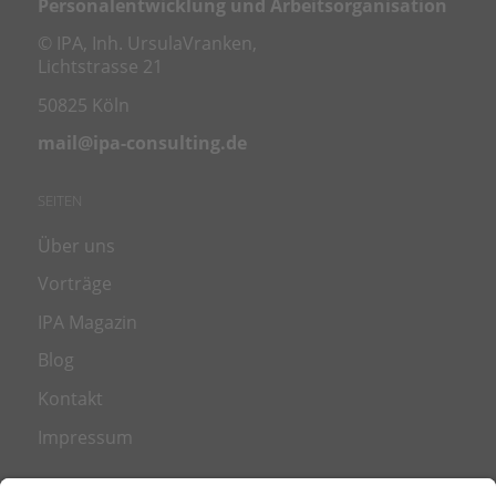
Personalentwicklung und Arbeitsorganisation
© IPA, Inh. UrsulaVranken,
Lichtstrasse 21
50825 Köln
mail@ipa-consulting.de
SEITEN
Über uns
Vorträge
IPA Magazin
Blog
Kontakt
Impressum
LEISTUNGEN